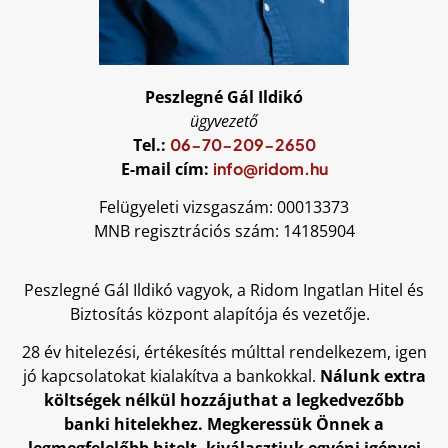
Peszlegné Gál Ildikó
ügyvezető
Tel.:
06-70-209-2650
E-mail cím:
info@ridom.hu
Felügyeleti vizsgaszám:
00013373
MNB regisztrációs szám:
14185904
Peszlegné Gál Ildikó vagyok, a Ridom Ingatlan Hitel és
Biztosítás központ alapítója és vezetője.
28 év hitelezési, értékesítés múlttal rendelkezem, igen
jó kapcsolatokat kialakítva a bankokkal.
Nálunk extra
költségek nélkül hozzájuthat a legkedvezőbb
banki hitelekhez. Megkeressük Önnek a