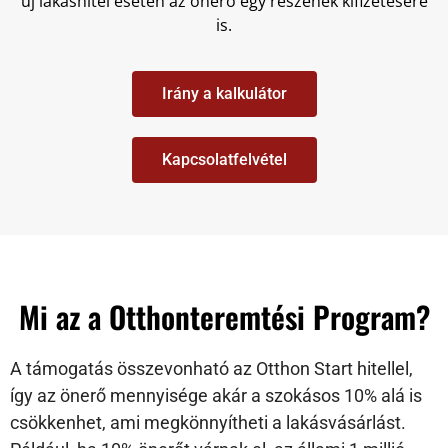
új lakáshitel esetén az önerő egy részének kifizetésére
is.
Irány a kalkulátor
Kapcsolatfelvétel
Mi az a Otthonteremtési Program?
A támogatás összevonható az Otthon Start hitellel,
így az önerő mennyisége akár a szokásos 10% alá is
csökkenhet, ami megkönnyítheti a lakásvásárlást.