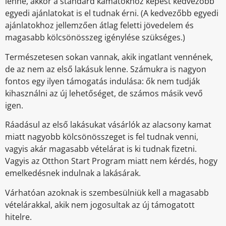
lenne, akkor a standard kamatokhoz képest kedvezőbb
egyedi ajánlatokat is el tudnak érni. (A kedvezőbb egyedi
ajánlatokhoz jellemzően átlag feletti jövedelem és
magasabb kölcsönösszeg igénylése szükséges.)
Természetesen sokan vannak, akik ingatlant vennének,
de az nem az első lakásuk lenne. Számukra is nagyon
fontos egy ilyen támogatás indulása: ők nem tudják
kihasználni az új lehetőséget, de számos másik vevő
igen.
Ráadásul az első lakásukat vásárlók az alacsony kamat
miatt nagyobb kölcsönösszeget is fel tudnak venni,
vagyis akár magasabb vételárat is ki tudnak fizetni.
Vagyis az Otthon Start Program miatt nem kérdés, hogy
emelkedésnek indulnak a lakásárak.
Várhatóan azoknak is szembesülniük kell a magasabb
vételárakkal, akik nem jogosultak az új támogatott
hitelre.