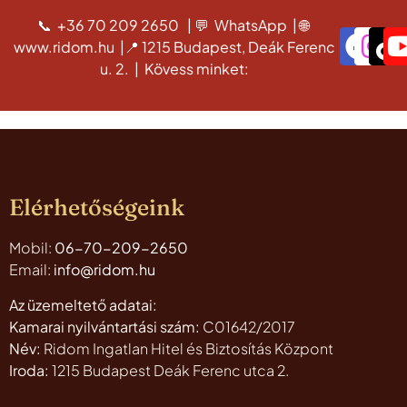
📞 +36 70 209 2650
|
💬 WhatsApp
|
🌐
www.ridom.hu
|
📍 1215 Budapest, Deák Ferenc
u. 2.
|
Kövess minket:
Elérhetőségeink
Mobil:
06-70-209-2650
Email:
info@ridom.hu
Az üzemeltető adatai:
Kamarai nyilvántartási szám:
C01642/2017
Név:
Ridom Ingatlan Hitel és Biztosítás Központ
Iroda:
1215 Budapest Deák Ferenc utca 2.