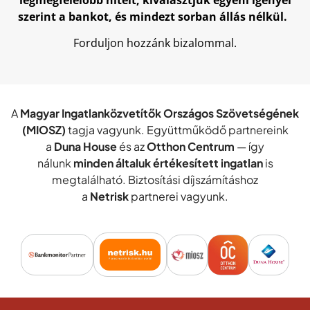
legmegfelelőbb hitelt, kiválasztjuk egyéni igényei
szerint a bankot, és mindezt sorban állás nélkül.
Forduljon hozzánk bizalommal.
A
Magyar Ingatlanközvetítők Országos Szövetségének
(MIOSZ)
tagja vagyunk. Együttműködő partnereink
a
Duna House
és az
Otthon Centrum
— így
nálunk
minden általuk értékesített ingatlan
is
megtalálható. Biztosítási díjszámításhoz
a
Netrisk
partnerei vagyunk.