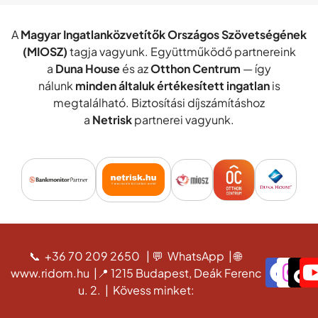
A
Magyar Ingatlanközvetítők Országos Szövetségének
(MIOSZ)
tagja vagyunk. Együttműködő partnereink
a
Duna House
és az
Otthon Centrum
— így
nálunk
minden általuk értékesített ingatlan
is
megtalálható. Biztosítási díjszámításhoz
a
Netrisk
partnerei vagyunk.
📞 +36 70 209 2650
|
💬 WhatsApp
|
🌐
www.ridom.hu
|
📍 1215 Budapest, Deák Ferenc
u. 2.
|
Kövess minket: