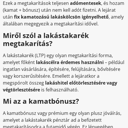
Ezek a megtakarítások teljesen
adómentesek
, és hozam
(kamat + bónusz) után nem kell adót fizetni. A lejárat
után
fix kamatozású lakáskölcsön igényelhető
, amely
általában megegyezik a megtakarítási idővel.
Miről szól a lakástakarék
megtakarítás?
A lakástakarék (LTP) egy olyan megtakarítási forma,
amelyet főként
lakáscélra érdemes használni
– például
ingatlan vásárlására, építésére, felújítására, bővítésére
vagy korszerűsítésére. Emellett a lejáratkor a
megspórolt összeg
lakáshitel előtörlesztésére vagy
végtörlesztésére
is felhasználható.
Mi az a kamatbónusz?
A kamatbónusz vagy prémium egy olyan plusz jóváírás,
amelyet a lakástakarék pénztár ad a befizetett
megtakarításodra a futamidő végén. Ez lényegében