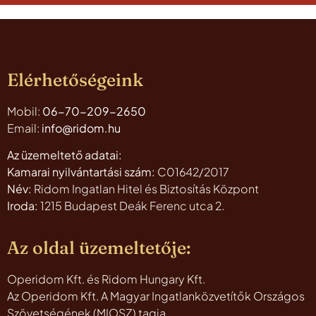
Elérhetőségeink
Mobil:
06-70-209-2650
Email:
info@ridom.hu
Az üzemeltető adatai:
Kamarai nyilvántartási szám:
C01642/2017
Név:
Ridom Ingatlan Hitel és Biztosítás Központ
Iroda:
1215 Budapest Deák Ferenc utca 2.
Az oldal üzemeltetője:
Operidom Kft. és Ridom Hungary Kft.
Az Operidom Kft. A Magyar Ingatlanközvetítők Országos
Szövetségének (MIOSZ) tagja.