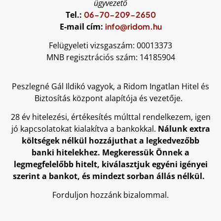
ügyvezető
Tel.:
06-70-209-2650
E-mail cím:
info@ridom.hu
Felügyeleti vizsgaszám:
00013373
MNB regisztrációs szám:
14185904
Peszlegné Gál Ildikó vagyok, a Ridom Ingatlan Hitel és
Biztosítás központ alapítója és vezetője.
28 év hitelezési, értékesítés múlttal rendelkezem, igen
jó kapcsolatokat kialakítva a bankokkal.
Nálunk extra
költségek nélkül hozzájuthat a legkedvezőbb
banki hitelekhez. Megkeressük Önnek a
legmegfelelőbb hitelt, kiválasztjuk egyéni igényei
szerint a bankot, és mindezt sorban állás nélkül.
Forduljon hozzánk bizalommal.