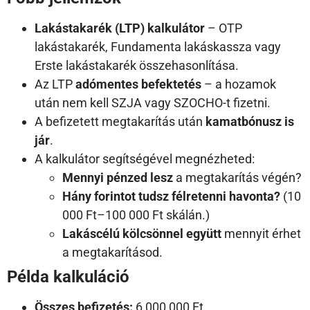
Lakástakarék (LTP) kalkulátor
– OTP
lakástakarék, Fundamenta lakáskassza vagy
Erste lakástakarék összehasonlítása.
Az LTP
adómentes befektetés
– a hozamok
után nem kell SZJA vagy SZOCHO-t fizetni.
A befizetett megtakarítás után
kamatbónusz is
jár
.
A kalkulátor segítségével megnézheted:
Mennyi pénzed lesz
a megtakarítás végén?
Hány forintot tudsz félretenni havonta?
(10
000 Ft–100 000 Ft skálán.)
Lakáscélú kölcsönnel együtt
mennyit érhet
a megtakarításod.
Példa kalkuláció
Összes befizetés:
6 000 000 Ft