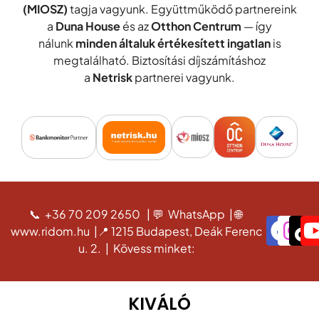
(MIOSZ)
tagja vagyunk. Együttműködő partnereink
a
Duna House
és az
Otthon Centrum
— így
nálunk
minden általuk értékesített ingatlan
is
megtalálható. Biztosítási díjszámításhoz
a
Netrisk
partnerei vagyunk.
📞 +36 70 209 2650
|
💬 WhatsApp
|
🌐
www.ridom.hu
|
📍 1215 Budapest, Deák Ferenc
u. 2.
|
Kövess minket:
KIVÁLÓ