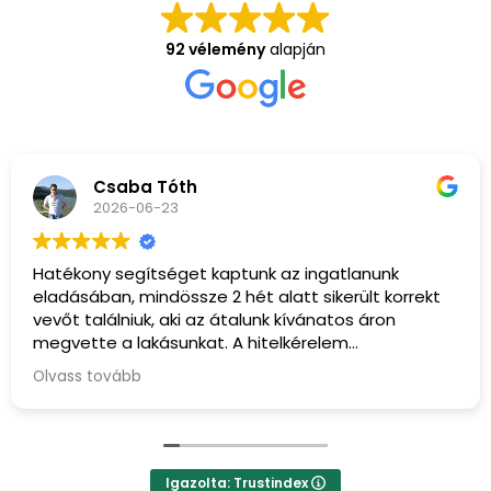
92 vélemény
alapján
Csaba Tóth
2026-06-23
Hatékony segítséget kaptunk az ingatlanunk
eladásában, mindössze 2 hét alatt sikerült korrekt
vevőt találniuk, aki az átalunk kívánatos áron
megvette a lakásunkat. A hitelkérelem
összeállításában és benyújtásában is profi
Olvass tovább
hozzáállást tapasztaltunk a Ridom részéről.
Igazolta: Trustindex