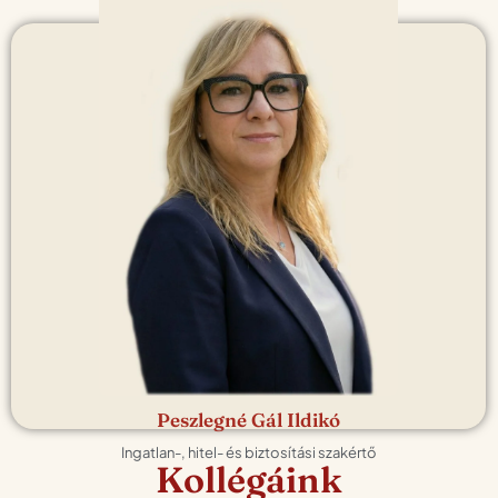
Ügyvezető
Bemutatkozás
A Ridom alapítója és ügyvezetője vagyok, aki több mint 28 év
tapasztalatával vezeti a csapatot az ingatlanpiac és a pénzügyek
világában. Vízióm: "egy család a lehető legkevesebb stresszel jusson
a saját otthonához." Az egész folyamaton átsegítelek ingatlanos,
hitelszakértői és biztosítási szakértelemmel. Nyilvántartási szám:
08230 peszleg.ildiko@ridom.hu
📞 +36 70 209 2650
Peszlegné Gál Ildikó
Ingatlan-, hitel- és biztosítási szakértő
Kollégáink