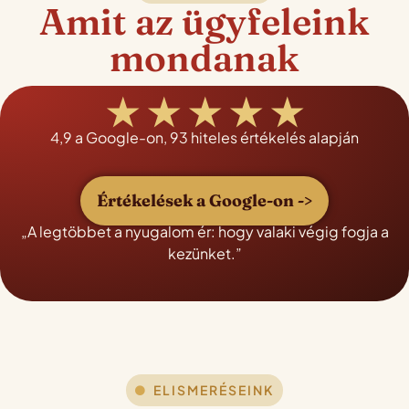
Amit az ügyfeleink
mondanak
★ ★ ★ ★ ★
4,9 a Google-on, 93 hiteles értékelés alapján
Értékelések a Google-on ->
„A legtöbbet a nyugalom ér: hogy valaki végig fogja a
kezünket.”
ELISMERÉSEINK