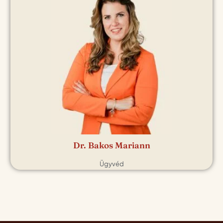
kisebb annál, mint
Számunkra ügyfeleink a legfontosabbak illetve, hogy ők magas
hogy valóra válik-e
szintű szakmai szolgáltatásban részesüljenek. Irodánk
egy álom.
vállalkozások illetve magánszemélyek jogi képviseletét akár eseti,
gabriella.balint@bankmonitorpartner.hu
akár átalány megbízás keretében is ellátja megfizethető árakon
szakszerűen, gyorsan és megbízhatóan.
bakosmariann@bakosugyved.hu
📞 +36 30
456 0135
📞 +36 20 313 5912
Dr. Bakos Mariann
Ügyvéd