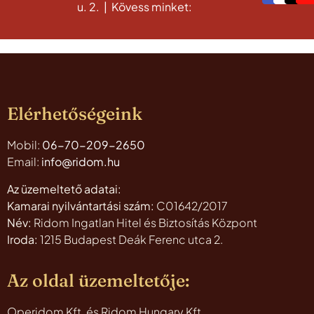
u. 2.
|
Kövess minket:
Elérhetőségeink
Mobil:
06-70-209-2650
Email:
info@ridom.hu
Az üzemeltető adatai:
Kamarai nyilvántartási szám:
C01642/2017
Név:
Ridom Ingatlan Hitel és Biztosítás Központ
Iroda:
1215 Budapest Deák Ferenc utca 2.
Az oldal üzemeltetője:
Operidom Kft. és Ridom Hungary Kft.