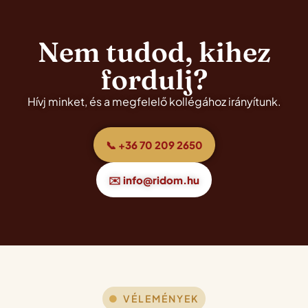
Nem tudod, kihez
fordulj?
Hívj minket, és a megfelelő kollégához irányítunk.
📞 +36 70 209 2650
✉️ info@ridom.hu
VÉLEMÉNYEK