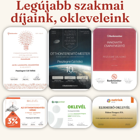
Legújabb szakmai
díjaink, okleveleink