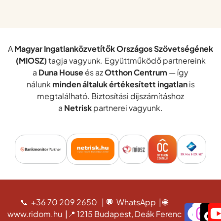
A
Magyar Ingatlanközvetítők Országos Szövetségének
(MIOSZ)
tagja vagyunk. Együttműködő partnereink
a
Duna House
és az
Otthon Centrum
— így
nálunk
minden általuk értékesített ingatlan
is
megtalálható. Biztosítási díjszámításhoz
a
Netrisk
partnerei vagyunk.
📞 +36 70 209 2650
|
💬 WhatsApp
|
🌐
www.ridom.hu
|
📍 1215 Budapest, Deák Ferenc