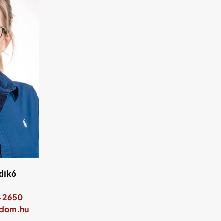
ldikó
-2650
idom.hu