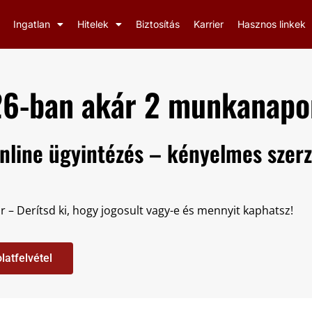
Ingatlan
Hitelek
Biztosítás
Karrier
Hasznos linkek
26-ban akár 2 munkanapon
Online ügyintézés – kényelmes szer
r – Derítsd ki, hogy jogosult vagy-e és mennyit kaphatsz!
latfelvétel