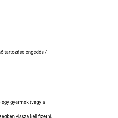
nő tartozáselengedés /
b egy gyermek (vagy a
egben vissza kell fizetni.