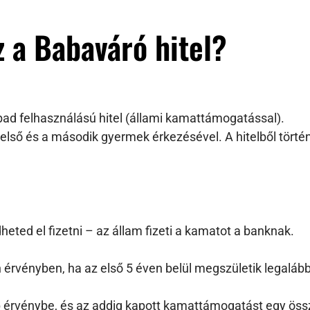
z a Babaváró hitel?
ad felhasználású hitel (állami kamattámogatással).
 első és a második gyermek érkezésével. A hitelből törté
eted el fizetni – az állam fizeti a kamatot a banknak.
rvényben, ha az első 5 éven belül megszületik legaláb
ép érvénybe, és az addig kapott kamattámogatást egy össz