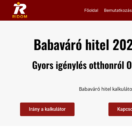
Főoldal
Bemutatkozás
Babaváró hitel 20
Gyors igénylés otthonról 
Babaváró hitel kalkuláto
Irány a kalkulátor
Kapcso