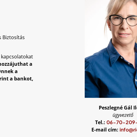
 Biztosítás
ó kapcsolatokat
hozzájuthat a
Önnek a
rint a bankot,
Peszlegné Gál I
ügyvezető
Tel.:
06-70-209
E-mail cím:
info@r