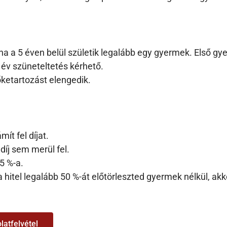
ha a 5 éven belül születik legalább egy gyermek. Első g
év szüneteltetés kérhető.
ketartozást elengedik.
mít fel díjat.
díj sem merül fel.
,5 %-a.
 a hitel legalább 50 %-át előtörleszted gyermek nélkül, a
latfelvétel