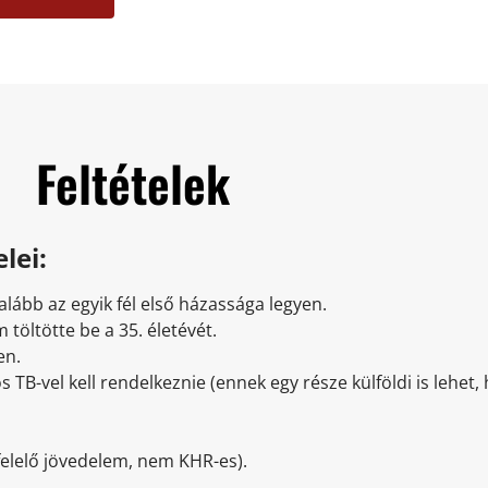
Feltételek
elei:
lább az egyik fél első házassága legyen.
 töltötte be a 35. életévét.
en.
os TB-vel kell rendelkeznie (ennek egy része külföldi is lehe
felelő jövedelem, nem KHR-es).