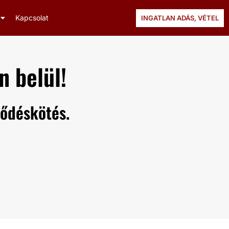
Kapcsolat
INGATLAN ADÁS, VÉTEL
 belül!
ződéskötés.