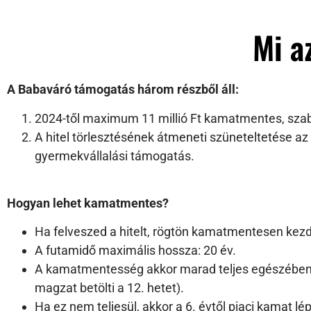
Mi a
A Babaváró támogatás három részből áll:
2024-től maximum 11 millió Ft kamatmentes, szab
A hitel törlesztésének átmeneti szüneteltetése az
gyermekvállalási támogatás.
Hogyan lehet kamatmentes?
Ha felveszed a hitelt, rögtön kamatmentesen kezdh
A futamidő maximális hossza: 20 év.
A kamatmentesség akkor marad teljes egészében é
magzat betölti a 12. hetet).
Ha ez nem teljesül, akkor a 6. évtől piaci kamat l