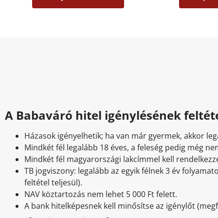
A Babaváró hitel igénylésének feltét
Házasok igényelhetik; ha van már gyermek, akkor lega
Mindkét fél legalább 18 éves, a feleség pedig még nem
Mindkét fél magyarországi lakcímmel kell rendelkezz
TB jogviszony: legalább az egyik félnek 3 év folyamat
feltétel teljesül).
NAV köztartozás nem lehet 5 000 Ft felett.
A bank hitelképesnek kell minősítse az igénylőt (meg